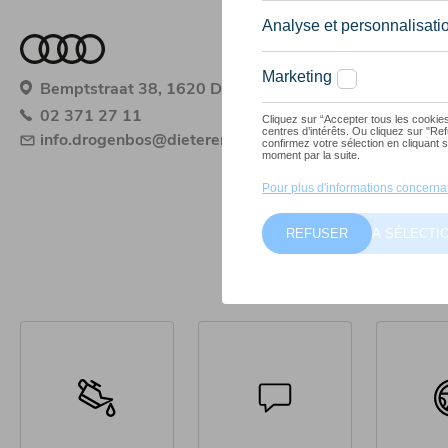
Bemptstraat 38, 1620 Drogenbos
02 371 27 11
info.drogenbos@dieterenmobilitycompany.be