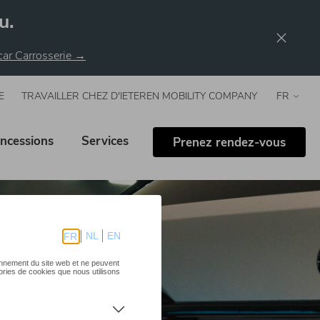
u.
rcar Carrosserie →
E
TRAVAILLER CHEZ D'IETEREN MOBILITY COMPANY
Select
your
langua
ncessions
Services
Prenez rendez-vous