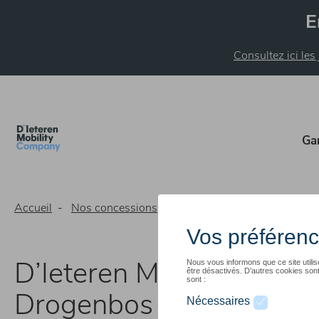
Aller
E
au
contenu
principal
Consultez ici les
Ga
Accueil
Nos concessions
D’Ieteren Mobility Center D
D’Ieteren Mobility Cente
Drogenbos