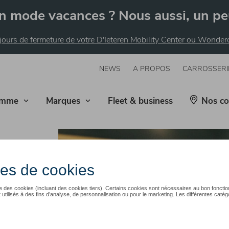
n mode vacances ? Nous aussi, un pe
 jours de fermeture de votre D'Ieteren Mobility Center ou Wonde
NEWS
A PROPOS
CARROSSERI
mme
Marques
Fleet & business
Nos co
rogenbos
r