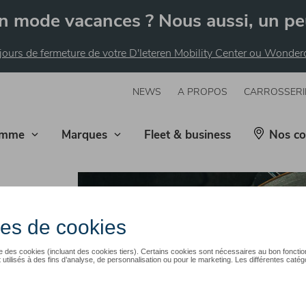
n mode vacances ? Nous aussi, un pe
 jours de fermeture de votre D'Ieteren Mobility Center ou Wonde
NEWS
A PROPOS
CARROSSERI
mme
Marques
Fleet & business
Nos co
oenhout Audi
r