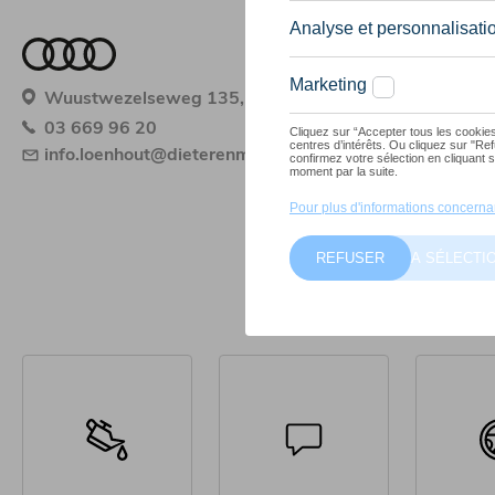
Wuustwezelseweg 135, 2990 Loenhout
03 669 96 20
info.loenhout@dieterenmobilitycompany.be