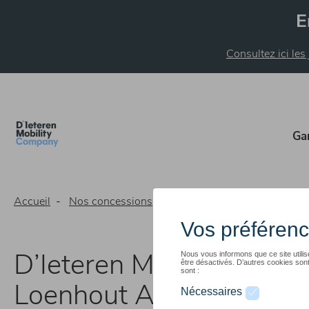
Aller
E
au
contenu
principal
Consultez ici les
Ga
Accueil
Nos concessions
D’Ieteren Mobility Center L
D’Ieteren Mobility Cente
Loenhout Audi