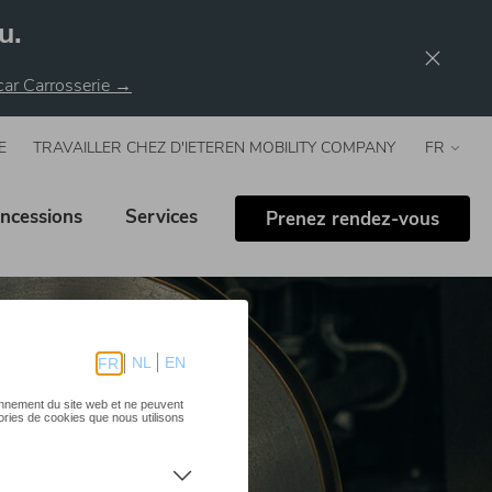
u.
rcar Carrosserie →
E
TRAVAILLER CHEZ D'IETEREN MOBILITY COMPANY
Select
your
langua
ncessions
Services
Prenez rendez-vous