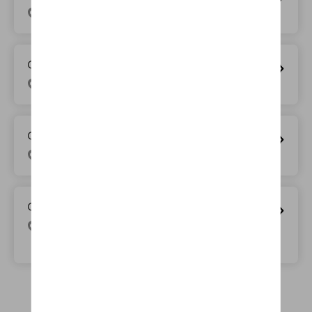
Brusselsesteenweg 303, 3090 Overijse
D’Ieteren Mobility Center Ternat
Assesteenweg 101-103, 1740 Ternat
D’Ieteren Mobility Center Waasland
Westpoort 1, 2070 Zwijndrecht
D’Ieteren Mobility Center Zaventem
Leuvensesteenweg 326, 1932 Sint-Stevens-
Woluwe