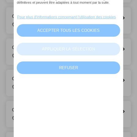
D’Ieteren Mobility Center Bornem
Lodderstraat 17, 2880 Bornem
D’Ieteren Mobility Center Drogenbos
Bemptstraat 38, 1620 Drogenbos
D’Ieteren Mobility Center Halle
Jean Laroystraat 162, 1500 Halle
D’Ieteren Mobility Center Kapellen
Antwerpsesteenweg 340, 2950 Kapellen