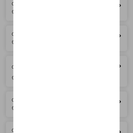
D’Ieteren Mobility Center Knokke
Natienlaan 111, 8300 Knokke-Heist
D’Ieteren Mobility Center Kontich
Groeningenlei 115, 2550 Kontich
D’Ieteren Mobility Center Loenhout
Audi
Wuustwezelseweg 135, 2990 Loenhout
D’Ieteren Mobility Center Mechelen
Gentsesteenweg 115, 2800 Mechelen
D’Ieteren Mobility Center Overijse