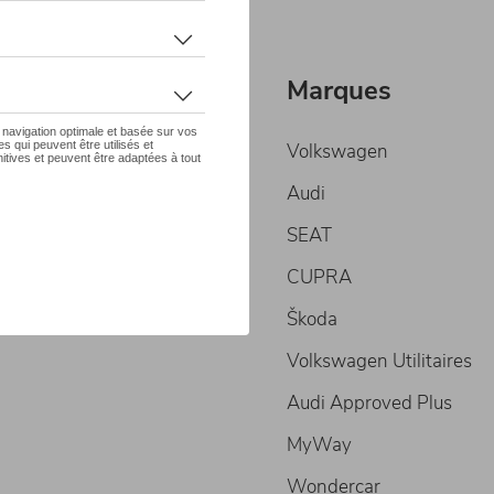
Marques
Volkswagen
Audi
SEAT
CUPRA
Škoda
Volkswagen Utilitaires
Audi Approved Plus
MyWay
Wondercar