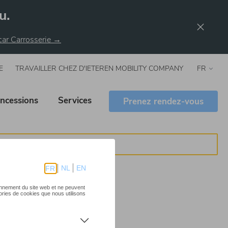
u.
rcar Carrosserie →
E
TRAVAILLER CHEZ D'IETEREN MOBILITY COMPANY
Select
your
langua
ncessions
Services
Prenez rendez-vous