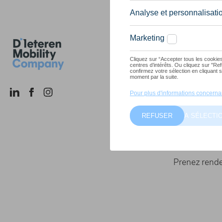
Lien rap
Gamme
Marques
Fleet & busi
Nos concess
Services
Prenez rend