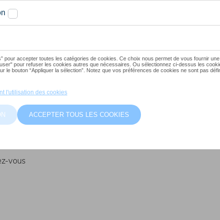
ide vers
ness
ions
ez-vous