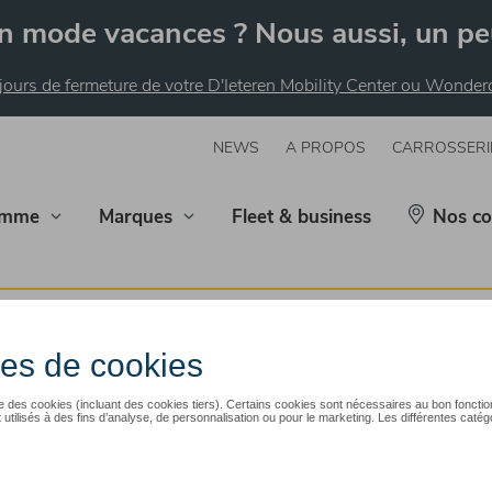
n mode vacances ? Nous aussi, un pe
 jours de fermeture de votre D'Ieteren Mobility Center ou Wonde
NEWS
A PROPOS
CARROSSERI
mme
Marques
Fleet & business
Nos co
verview. Please ensure this exists.