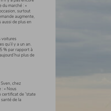
’il n’y a pas encore
e du marché : «
occasion, surtout
demande augmente,
s aussi de plus en
s voitures
s qu’il y a un an.
15 % par rapport à
 aujourd’hui plus de
n Sven, chez
 : « Nous
certificat de “state
 santé de la