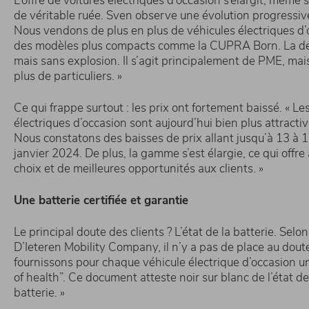
L’offre de voitures électriques d’occasion s’élargit, même s
de véritable ruée. Sven observe une évolution progressiv
Nous vendons de plus en plus de véhicules électriques d’
des modèles plus compacts comme la CUPRA Born. La 
mais sans explosion. Il s’agit principalement de PME, mai
plus de particuliers. »
Ce qui frappe surtout : les prix ont fortement baissé. « Le
électriques d’occasion sont aujourd’hui bien plus attractive
Nous constatons des baisses de prix allant jusqu’à 13 à 
janvier 2024. De plus, la gamme s’est élargie, ce qui offre
choix et de meilleures opportunités aux clients. »
Une batterie certifiée et garantie
Le principal doute des clients ? L’état de la batterie. Selo
D’Ieteren Mobility Company, il n’y a pas de place au doute
fournissons pour chaque véhicule électrique d’occasion un 
of health”. Ce document atteste noir sur blanc de l’état de
batterie. »