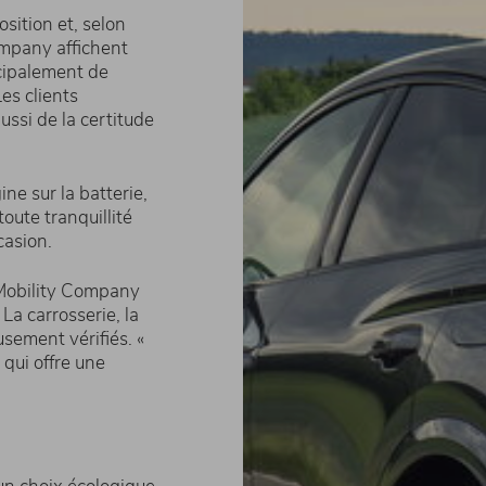
sition et, selon
ompany affichent
cipalement de
es clients
ussi de la certitude
ine sur la batterie,
toute tranquillité
asion.
n Mobility Company
a carrosserie, la
usement vérifiés. «
 qui offre une