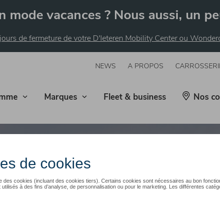
n mode vacances ? Nous aussi, un pe
 jours de fermeture de votre D'Ieteren Mobility Center ou Wonde
NEWS
A PROPOS
CARROSSERI
mme
Marques
Fleet & business
Nos co
t une bonne idée ?