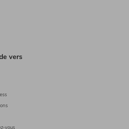
ide vers
ness
ions
ez-vous