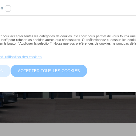
iture
t une