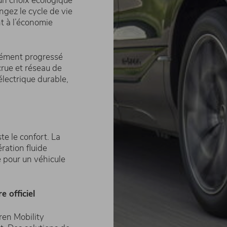
un choix écologique
ngez le cycle de vie
t à l’économie
rmément progressé
crue et réseau de
électrique durable,
te le confort. La
ération fluide
 pour un véhicule
e officiel
ren Mobility