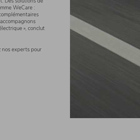
. Des solutions de
 comme WeCare :
s complémentaires
us accompagnons
électrique », conclut
ez nos experts pour