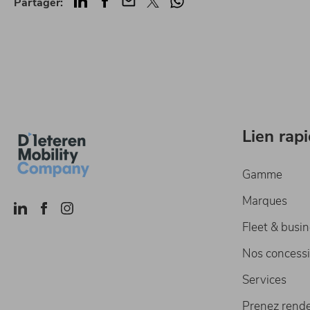
LinkedIn
Facebook
Mail
Twitter
Whatsapp
Partager:
Lien rap
Gamme
Marques
Fleet & busi
Nos concess
Services
Prenez rend