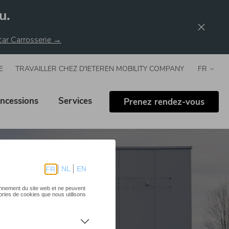
u.
rcar Carrosserie →
E
TRAVAILLER CHEZ D'IETEREN MOBILITY COMPANY
Select
your
langua
ncessions
Services
Prenez rendez-vous