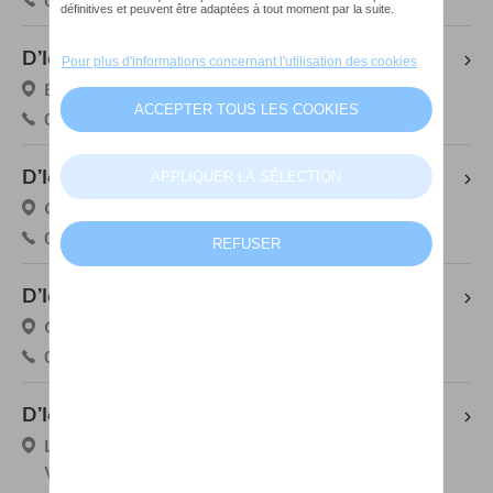
016 36 08 49
D’Ieteren Mobility Center Anderlecht
Boulevard Industriel 51, 1070 Anderlecht
02 605 23 00
D’Ieteren Mobility Center Antwerpen
Groenendaallaan 397, 2030 Antwerpen
03 231 59 30
D’Ieteren Mobility Center Kontich
Groeningenlei 115, 2550 Kontich
03 614 80 00
D’Ieteren Mobility Center Zaventem
Leuvensesteenweg 344, 1932 Sint-Stevens-
Woluwe